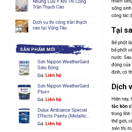
nhằm tăng 
Những Lưu Ý Khi Thi Công
Trần Thạch Cao
sống sinh
công tác 
Dịch vụ thi công trần thạch
cao tại Vũng Tàu
Tại sa
Bể phốt là
SẢN PHẨM MỚI
bể phốt v
nước. Sau 
Sơn Nippon WeatherGard
động của b
Siêu Bóng
định, có t
Liên hệ
Giá:
Dịch 
Sơn Nippon WeatherGard
Plus+
Hiện nay,
Liên hệ
Giá:
tắc bồn c
Dulux Ambiance Special
trong lĩnh
Effects Paints (Metallic
thế giới,
Silver)
Liên hệ
Giá:
trên thị t