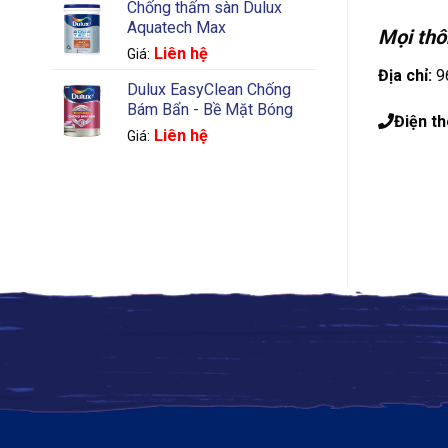
Chống thấm sàn Dulux
Aquatech Max
Mọi thôn
Liên hệ
Giá:
Địa chỉ:
96
Dulux EasyClean Chống
Bám Bẩn - Bề Mặt Bóng
Điện th
Liên hệ
Giá: