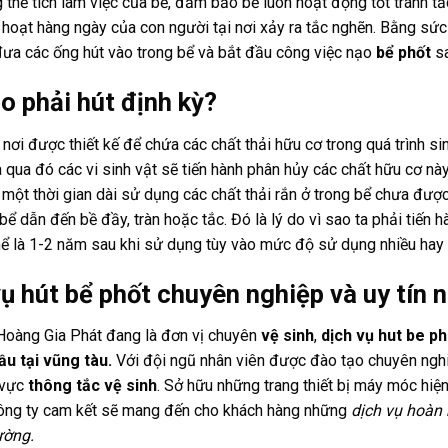
thể tích làm việc của bể, đảm bảo bể luôn hoạt động tốt tránh tắ
 hoạt hàng ngày của con người tại nơi xảy ra tắc nghẽn. Bằng sứ
đưa các ống hút vào trong bể và bắt đầu công việc nạo
bể phốt
sa
o phải hút định kỳ?
 nơi được thiết kế để chứa các chất thải hữu cơ trong quá trình 
à qua đó các vi sinh vật sẽ tiến hành phân hủy các chất hữu cơ n
một thời gian dài sử dụng các chất thải rắn ở trong bể chưa được
ể dẫn đến bề đầy, tràn hoặc tắc. Đó là lý do vì sao ta phải tiến 
hể là 1-2 năm sau khi sử dụng tùy vào mức độ sử dụng nhiều hay í
vụ hút bể phốt chuyên nghiệp và uy tín 
 Hoàng Gia Phát đang là đơn vị chuyên
vệ sinh
,
dịch vụ hut be p
ầu tại vũng tàu.
Với đội ngũ nhân viên được đào tạo chuyên nghi
 vực
thông tắc vệ sinh
. Sở hữu những trang thiết bị máy móc hiện
 công ty cam kết sẽ mang đến cho khách hàng những
dịch vụ hoàn 
rường.