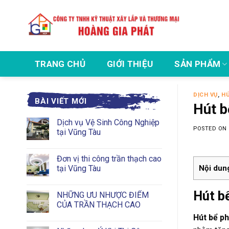
Skip
to
content
TRANG CHỦ
GIỚI THIỆU
SẢN PHẨM
DỊCH VỤ
,
H
BÀI VIẾT MỚI
Hút b
Dịch vụ Vệ Sinh Công Nghiệp
POSTED ON
tại Vũng Tàu
Đơn vị thi công trần thạch cao
tại Vũng Tàu
Nội dun
Hút bể
NHỮNG ƯU NHƯỢC ĐIỂM
CỦA TRẦN THẠCH CAO
Hút bể ph