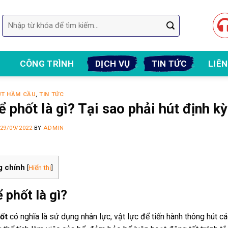
Tìm
kiếm:
CÔNG TRÌNH
DỊCH VỤ
TIN TỨC
LIÊN
ÚT HẦM CẦU
,
TIN TỨC
ể phốt là gì? Tại sao phải hút định k
29/09/2022
BY
ADMIN
g chính
[
Hiển thị
]
 phốt là gì?
ốt
có nghĩa là sử dụng nhân lực, vật lực để tiến hành thông hút cá