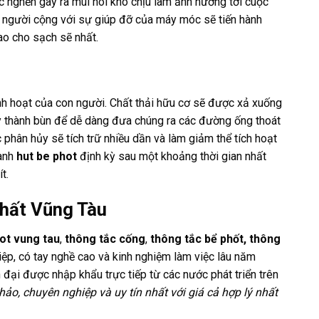
c nghẽn gây ra mùi hôi khó chịu làm ảnh hưởng tới cuộc
c người cộng với sự giúp đỡ của máy móc sẽ tiến hành
o cho sạch sẽ nhất.
sinh hoạt của con người. Chất thải hữu cơ sẽ được xả xuống
ày thành bùn để dễ dàng đưa chúng ra các đường ống thoát
 phân hủy sẽ tích trữ nhiều dần và làm giảm thể tích hoạt
hành
hut be phot
định kỳ sau một khoảng thời gian nhất
t.
nhất Vũng Tàu
hot vung tau
,
thông tắc cống
,
thông tắc bể phốt, thông
ệp, có tay nghề cao và kinh nghiệm làm việc lâu năm
 đại được nhập khẩu trực tiếp từ các nước phát triển trên
hảo, chuyên nghiệp và uy tín nhất với giá cả hợp lý nhất