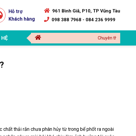
961 Bình Giã, P10, TP Vũng Tàu
Hỗ trợ
Khách hàng
098 388 7968 - 084 236 9999
 HỆ
Chuyên thi công sữa chữ
ỳ?
c chất thải rắn chưa phân hủy từ trong bể phốt ra ngoài