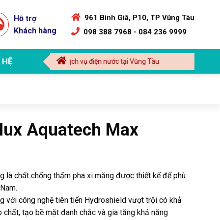
961 Bình Giã, P10, TP Vũng Tàu
Hỗ trợ
Khách hàng
098 388 7968 - 084 236 9999
 HỆ
g thấm nhà | Dịch vụ điện nước tại Vũng Tàu
lux Aquatech Max
 là chất chống thấm pha xi măng được thiết kế để phù
 Nam.
 với công nghệ tiên tiến Hydroshield vượt trội có khả
p chất, tạo bề mặt đanh chắc và gia tăng khả năng