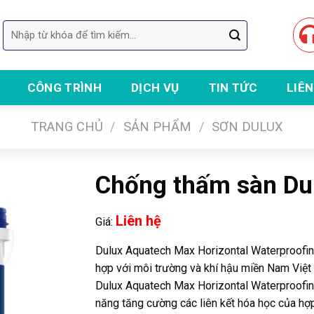
Tìm
kiếm:
CÔNG TRÌNH
DỊCH VỤ
TIN TỨC
LIÊN
Chuyên thi công sữa chữa nhà Vũng Tàu | Thi công sơn nước, sơn chốn
TRANG CHỦ
/
SẢN PHẨM
/
SƠN DULUX
Chống thấm sàn Du
Liên hệ
Giá:
Dulux Aquatech Max Horizontal Waterproofing
hợp với môi trường và khí hậu miền Nam Việt
Dulux Aquatech Max Horizontal Waterproofing
năng tăng cường các liên kết hóa học của hợ