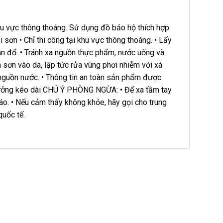
hu vực thông thoáng. Sử dụng đồ bảo hộ thích hợp
i sơn • Chỉ thi công tại khu vực thông thoáng. • Lấy
tràn đổ. • Tránh xa nguồn thực phẩm, nước uống và
h sơn vào da, lập tức rửa vùng phơi nhiễm với xà
guồn nước. • Thông tin an toàn sản phẩm được
 hưởng kéo dài CHÚ Ý PHÒNG NGỪA: • Để xa tầm tay
áo. • Nếu cảm thấy không khỏe, hãy gọi cho trung
quốc tế.