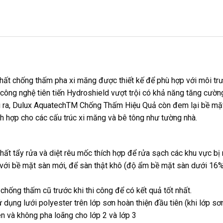
hất chống thấm pha xi măng được thiết kế để phù hợp với môi tr
ông nghệ tiên tiến Hydroshield vượt trội có khả năng tăng cường
i ra, Dulux AquatechTM Chống Thấm Hiệu Quả còn đem lại bề mặt
h hợp cho các cấu trúc xi măng và bê tông như tường nhà.
chất tẩy rửa và diệt rêu mốc thích hợp để rửa sạch các khu vực 
ối với bề mặt sàn mới, để sàn thật khô (độ ẩm bề mặt sàn dưới 1
 chống thấm cũ trước khi thi công để có kết quả tốt nhất.
 dụng lưới polyester trên lớp sơn hoàn thiện đầu tiên (khi lớp sơ
n và không pha loãng cho lớp 2 và lớp 3