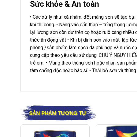
Sức khỏe & An toàn
• Các xử lý như: xả nhám, đốt màng sơn sẽ tạo bụi
khi thi công. • Nâng vác cẩn thận – tổng trọng lượn
lại lượng sơn còn dư trên cọ hoặc rulô càng nhiều c
thức ăn động vật • Khi bị dính sơn vào mắt, lập tức
phòng /sản phẩm làm sạch da phù hợp và nước sạc
cung cấp theo yêu cầu sử dụng. CHÚ Ý NGUY HIỂM: 
trẻ em. • Mang theo thùng sơn hoặc nhãn sản phẩm k
tâm chống độc hoặc bác sĩ. • Thải bỏ sơn và thùng
SẢN PHẨM TƯƠNG TỰ