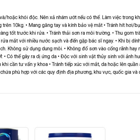
 và/hoặc khói độc. Nên xả nhám ướt nếu có thể. Làm việc trong k
g trên 10kg. • Mang găng tay và kính bảo vệ mắt • Tránh hít hơi/bụ
àng tốt trước khi rửa. • Tránh thải sơn ra môi trường. • Thu gom 
 rửa mắt với nhiều nước sạch và đến gặp bác sĩ ngay. • Khi bị dín
h. Không sử dụng dung môi. • Không đổ sơn vào cống rãnh hay n
• Có thể gây ra dị ứng da • Độc với sinh vật thủy sinh với ảnh
hi cần tư vấn y khoa • Tránh tiếp xúc với mắt, da hoặc lên quần 
 chứa phù hợp với các quy định địa phương, khu vực, quốc gia và 