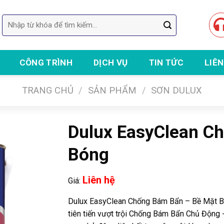
Tìm
kiếm:
CÔNG TRÌNH
DỊCH VỤ
TIN TỨC
LIÊN
Chuyên th
TRANG CHỦ
/
SẢN PHẨM
/
SƠN DULUX
Dulux EasyClean C
Bóng
Liên hệ
Giá:
Dulux EasyClean Chống Bám Bẩn – Bề Mặt Bó
tiên tiến vượt trội Chống Bám Bẩn Chủ Động -