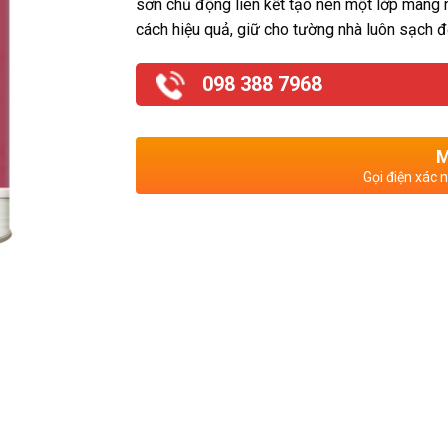
sơn chủ động liên kết tạo nên một lớp màng
cách hiệu quả, giữ cho tường nhà luôn sạch
098 388 7968
M
Gọi điện xác 