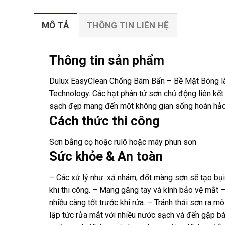
MÔ TẢ
THÔNG TIN LIÊN HỆ
Thông tin sản phẩm
Dulux EasyClean Chống Bám Bẩn – Bề Mặt Bóng là s
Technology. Các hạt phân tử sơn chủ động liên kế
sạch đẹp mang đến một không gian sống hoàn hảo
Cách thức thi công
Sơn bằng cọ hoặc rulô hoặc máy phun sơn
Sức khỏe & An toàn
– Các xử lý như: xả nhám, đốt màng sơn sẽ tạo bụ
khi thi công. – Mang găng tay và kính bảo vệ mắt –
nhiều càng tốt trước khi rửa. – Tránh thải sơn ra 
lập tức rửa mắt với nhiều nước sạch và đến gặp bá