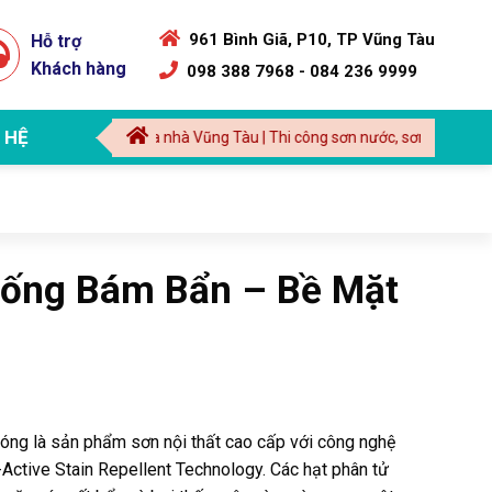
961 Bình Giã, P10, TP Vũng Tàu
Hỗ trợ
Khách hàng
098 388 7968 - 084 236 9999
 HỆ
i công sữa chữa nhà Vũng Tàu | Thi công sơn nước, sơn chống thấm nhà 
hống Bám Bẩn – Bề Mặt
ng là sản phẩm sơn nội thất cao cấp với công nghệ
Active Stain Repellent Technology. Các hạt phân tử