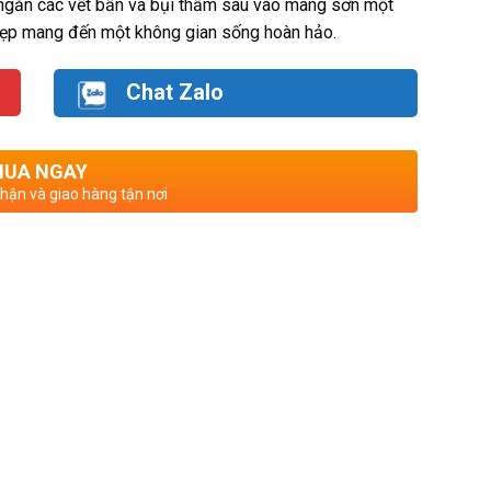
 ngăn các vết bẩn và bụi thấm sâu vào màng sơn một
 đẹp mang đến một không gian sống hoàn hảo.
Chat Zalo
UA NGAY
nhận và giao hàng tận nơi