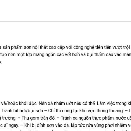
ản phẩm sơn nội thất cao cấp với công nghệ tiên tiến vượt trộ
t tạo nên một lớp màng ngăn các vết bẩn và bụi thấm sâu vào màn
.
i và/hoặc khói độc. Nên xả nhám ướt nếu có thể. Làm việc trong 
 Tránh hít hơi/bụi sơn – Chỉ thi công tại khu vực thông thoáng. – 
môi trường. – Thu gom tràn đổ. – Tránh xa nguồn thực phẩm, nước u
c sĩ ngay. – Khi bị dính sơn vào da, lập tức rửa vùng phơi nhiễ