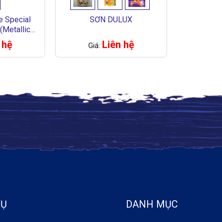
e Special
SƠN DULUX
(Metallic
)
 hệ
Liên hệ
Giá:
VỤ
DANH MỤC