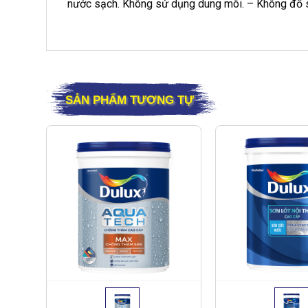
nước sạch. Không sử dụng dung môi. – Không đổ s
SẢN PHẨM TƯƠNG TỰ