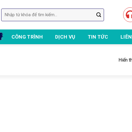
Tìm
kiếm:
CÔNG TRÌNH
DỊCH VỤ
TIN TỨC
LIÊN
n thi công sữa chữa nhà Vũng Tàu | Thi công sơn nước, sơn chống thấm 
Hiển t