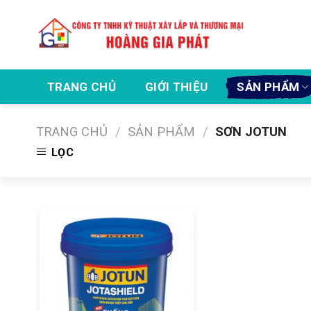
Skip
to
content
TRANG CHỦ
GIỚI THIỆU
SẢN PHẨM
Chuyê
TRANG CHỦ
/
SẢN PHẨM
/
SƠN JOTUN
LỌC