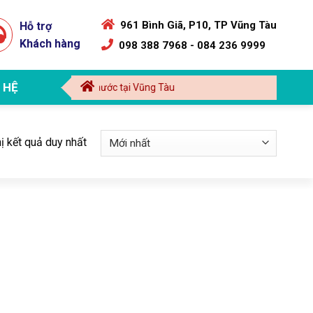
961 Bình Giã, P10, TP Vũng Tàu
Hỗ trợ
Khách hàng
098 388 7968 - 084 236 9999
 HỆ
nhà | Dịch vụ điện nước tại Vũng Tàu
hị kết quả duy nhất