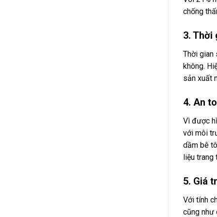
chống thấm
3. Thời
Thời gian 
không. Hiệ
sản xuất n
4. An t
Vì được hì
với môi t
dầm bê tôn
liệu trang
5. Giá 
Với tính 
cũng như 