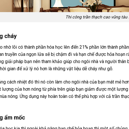
Thi công trần thạch cao vũng tàu
g cháy
ạo nhờ lõi có thành phần hóa học lên đến 21% phần lớn thành phầ
lan truyền của ngọn lửa sẽ bị chậm đi và hạn chế được hỏa hoạn r
ng giải pháp bạn nên tham khảo giúp cho ngôi nhà và người thân b
hời gian để xử lý nó hơn là những vật liệu dễ cháy như gỗ.
ăng cách nhiệt đó thì nó còn làm cho ngôi nhà của bạn mát mẻ hơn
t lượng của hơn nóng từ phía trên giúp bạn giảm được một lượng l
mùa nóng. Ứng dụng này hoàn toàn có thể phù hợp với cả trần thạ
ng ẩm mốc
óa học kia thì ngoài khả năng hạn chế hỏa hoạn thì một số chủng