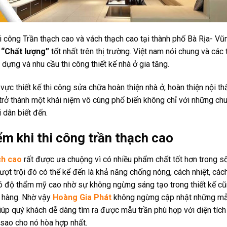
i công Trần thạch cao và vách thạch cao tại thành phố Bà Rịa- Vũ
, “Chất lượng”
tốt nhất trên thị trường. Việt nam nói chung và các
y dựng và nhu cầu thi công thiết kế nhà ở gia tăng.
 vực thiết kế thi công sửa chữa hoàn thiện nhà ở, hoàn thiện nội th
trở thành một khái niệm vô cùng phổ biến không chỉ với những ch
 dân biết đến.
ểm khi thi công trần thạch cao
ch cao
rất được ưa chuộng vì có nhiều phẩm chất tốt hơn trong số
ợt trội đó có thể kể đến là khả năng chống nóng, cách nhiệt, cách
ó độ thẩm mỹ cao nhờ sự không ngừng sáng tạo trong thiết kế cũn
 hàng. Nhờ vậy
Hoàng Gia Phát
không ngừng cập nhật những mẫu
úp quý khách dễ dàng tìm ra được mẫu trần phù hợp với diện tích 
 sao cho nó hòa hợp nhất.