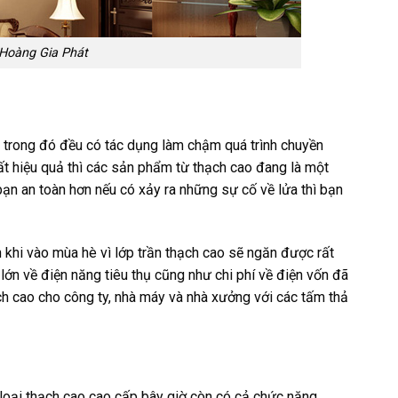
 Hoàng Gia Phát
n trong đó đều có tác dụng làm chậm quá trình chuyền
ất hiệu quả thì các sản phẩm từ thạch cao đang là một
ạn an toàn hơn nếu có xảy ra những sự cố về lửa thì bạn
 khi vào mùa hè vì lớp trần thạch cao sẽ ngăn được rất
ớn về điện năng tiêu thụ cũng như chi phí về điện vốn đã
ch cao cho công ty, nhà máy và nhà xưởng với các tấm thả
 loại thạch cao cao cấp bây giờ còn có cả chức năng