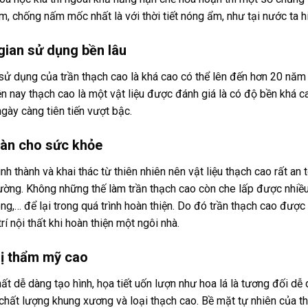
, chống nấm mốc nhất là với thời tiết nóng ẩm, như tại nước ta hiệ
 gian sử dụng bền lâu
sử dụng của trần thạch cao là khá cao có thể lên đến hơn 20 năm t
n nay thạch cao là một vật liệu được đánh giá là có độ bền khá cao
gày càng tiên tiến vượt bậc.
oàn cho sức khỏe
nh thành và khai thác từ thiên nhiên nên vật liệu thạch cao rất an
rường. Không những thế làm trần thạch cao còn che lấp được nhiều
g,… để lại trong quá trình hoàn thiện. Do đó trần thạch cao được
 trí nội thất khi hoàn thiện một ngôi nhà.
trị thẩm mỹ cao
chất dễ dàng tạo hình, họa tiết uốn lượn như hoa lá là tương đối
chất lượng khung xương và loại thạch cao. Bề mặt tự nhiên của th