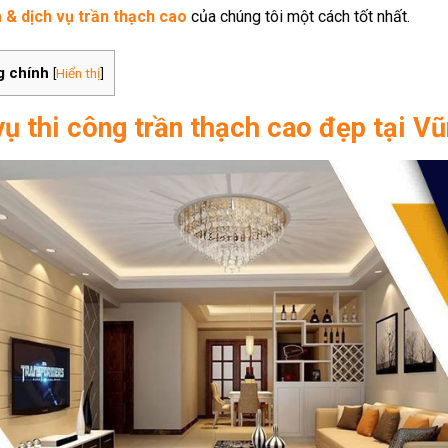
 & dịch vụ trần thạch cao
của chúng tôi một cách tốt nhất.
g chính
[
Hiển thị
]
vụ thi công trần thạch cao đẹp tại V