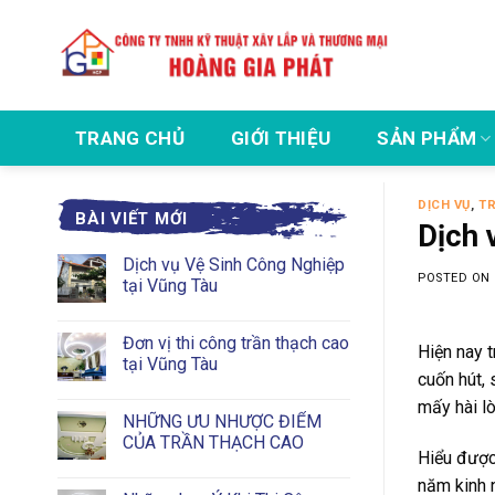
Skip
to
content
TRANG CHỦ
GIỚI THIỆU
SẢN PHẨM
DỊCH VỤ
,
T
BÀI VIẾT MỚI
Dịch 
Dịch vụ Vệ Sinh Công Nghiệp
POSTED ON
tại Vũng Tàu
Đơn vị thi công trần thạch cao
Hiện nay t
tại Vũng Tàu
cuốn hút, 
mấy hài lò
NHỮNG ƯU NHƯỢC ĐIỂM
CỦA TRẦN THẠCH CAO
Hiểu được
năm kinh 