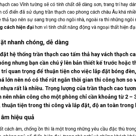
hạch cao Vĩnh tường sẽ có tính chất dễ dàng sơn, trang trí hay dá
ân cổ điển đã sử dụng trần thạch cao phong cách châu Âu khá nhiề
ê thả tạo nên sự sang trọng cho ngôi nhà, ngoài ra thì những ngô
g cách hiện đại
hơn vì tính chất năng động và ngoại thất hiện đại 
đặt nhanh chóng, dễ dàng
 đặt hệ thống trần thạch cao tấm thả hay vách thạch cao
óng nhưng bạn cần chú ý lên bản thiết kế trước hoặc 
 trí quan trọng để thuận tiện cho việc lắp đặt bóng đèn,
há lớn nên nó có thể rút ngắn thời gian thi công hơn s
 nhựa rất là nhiều. Trọng lượng của trần thạch cao tươ
 nên nhân công cho một phòng chỉ cần khoảng từ 2 – 3
 thuận tiện trong thi công và lắp đặt, độ an toàn trong 
 âm hiệu quả
ất cách âm, chống ồn thì là một trong những yêu cầu đặc thù tron