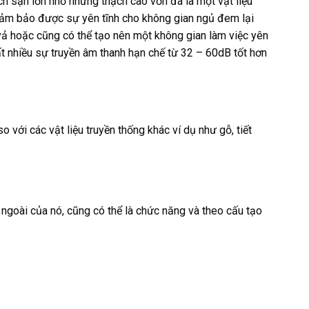
ch sạn lớn nhỏ nhưng thạch cao vốn đã là một vật liệu
 Đảm bảo được sự yên tĩnh cho không gian ngủ đem lại
vả hoặc cũng có thể tạo nên một không gian làm việc yên
t nhiều sự truyền âm thanh hạn chế từ 32 – 60dB tốt hơn
o với các vật liệu truyền thống khác ví dụ như gỗ, tiết
 ngoài của nó, cũng có thể là chức năng và theo cấu tạo