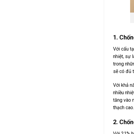
1. Chốn
Với cấu t
nhiệt, sự 
trong nhữ
sẽ có đủ t
Với khả n
nhiều nhiệ
tăng vào 
thạch cao.
2. Chố
Với 21% h