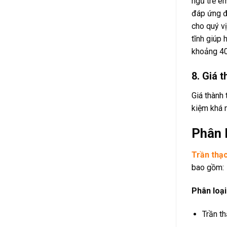
ngủ trẻ em
đáp ứng đ
cho quý v
tĩnh giúp
khoảng 40
8. Giá t
Giá thành 
kiệm khá n
Phân 
Trần thạ
bao gồm:
Phân loại
Trần th