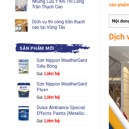
Những Lưu Ý Khi Thi Công
sản phẩm
Trần Thạch Cao
Nội dun
Dịch vụ thi công trần thạch
cao tại Vũng Tàu
Dịch 
SẢN PHẨM MỚI
Sơn Nippon WeatherGard
Siêu Bóng
Liên hệ
Giá:
Sơn Nippon WeatherGard
Plus+
Liên hệ
Giá:
Dulux Ambiance Special
Effects Paints (Metallic
Silver)
Liên hệ
Giá: