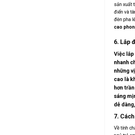
sản xuất t
điển và t
đèn pha l
cao phon
6. Lắp 
Việc lắp
nhanh ch
những vị
cao là k
hơn trần
sáng mịn
dễ dàng,
7. Cách
Về tính ch