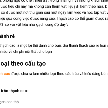
, phòng ngủ cổ điển, hiện đại, trong nhà nghỉ và những khách khá
ược tiêu chí này mà không cần thêm vật liệu j đi kèm theo nữa.
ị có được một nơi thư giãn sau một ngày làm việc và học tập vất 
 hiệu quả công việc được nâng cao. Thạch cao có thể giảm được rấ
% so với vật liệu như gạch cùng độ dày.\
hành rẻ
thạch cao là một lợi thế dành cho bạn. Giá thành thạch cao rẻ hơn s
hiều về chi phí nội thất cho bạn.
loại theo cấu tạo
ch cao
được chia ra làm nhiều loại theo cấu trúc và kiểu dáng bên
 trần thạch cao:
ạch cao thả.