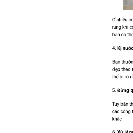
Ở nhiều cô
rung khi 
bạn có th
4. Kị nước
Bạn thườn
đẹp theo th
thể bị rò
5. Đừng 
Tuy bản th
các công t
khác.
6. Xử lý 