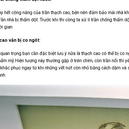
uy hết công năng của trần thạch cao, bện nên đảm bảo mái nhà kh
trần nhà bị thấm dột. Trước khi thi công ta xử lí trần chống thấm 
ời gian.
cao vẫn bị co ngót:
uan trọng bạn cần đặc biệt lưu ý nữa là thạch cao có thể bị co ng
hẩm mỹ.Hiện tượng này thường gặp ở trên chìm, còn trần nổi thì y
khắc phục ngay từ khi những vết nứt còn nhỏ bằng cách dặm và sơn 
nh.