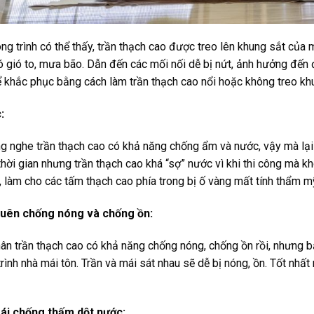
ng trình có thể thấy, trần thạch cao được treo lên khung sắt của 
có gió to, mưa bão. Dẫn đến các mối nối dễ bị nứt, ảnh hưởng đến
ể khắc phục bằng cách làm trần thạch cao nổi hoặc không treo kh
:
g nghe trần thạch cao có khả năng chống ẩm và nước, vậy mà lại 
ời gian nhưng trần thạch cao khá “sợ” nước vì khi thi công mà không k
 rỉ, làm cho các tấm thạch cao phía trong bị ố vàng mất tính thẩm 
quên chống nóng và chống ồn:
ân trần thạch cao có khả năng chống nóng, chống ồn rồi, nhưng bạ
rình nhà mái tôn. Trần và mái sát nhau sẽ dễ bị nóng, ồn. Tốt nhấ
mái chống thấm dột nước: