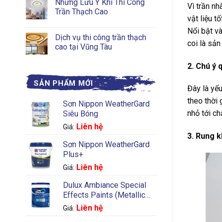
Những Lưu Ý Khi Thi Công
Vì trần nh
Trần Thạch Cao
vật liệu t
Nổi bật v
Dịch vụ thi công trần thạch
coi là sản
cao tại Vũng Tàu
2. Chú ý 
SẢN PHẨM MỚI
Đây là yếu
theo thời
Sơn Nippon WeatherGard
nhỏ tới c
Siêu Bóng
Liên hệ
Giá:
3. Rung 
Sơn Nippon WeatherGard
Plus+
Liên hệ
Giá:
Dulux Ambiance Special
Effects Paints (Metallic
Silver)
Liên hệ
Giá: