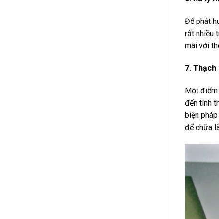
Để phát h
rất nhiều 
mãi với th
7. Thạch 
Một điểm q
đến tính t
biện pháp 
để chữa là