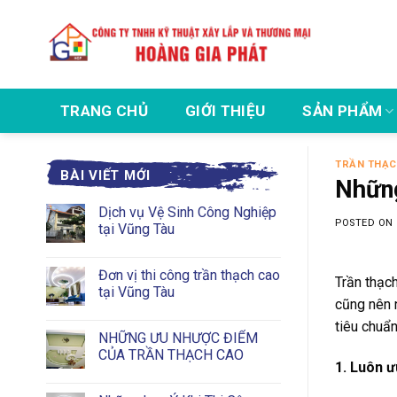
Skip
to
content
TRANG CHỦ
GIỚI THIỆU
SẢN PHẨM
TRẦN THẠC
BÀI VIẾT MỚI
Những
Dịch vụ Vệ Sinh Công Nghiệp
POSTED ON
tại Vũng Tàu
Đơn vị thi công trần thạch cao
Trần thạch
tại Vũng Tàu
cũng nên 
tiêu chuẩn
NHỮNG ƯU NHƯỢC ĐIỂM
CỦA TRẦN THẠCH CAO
1. Luôn ư