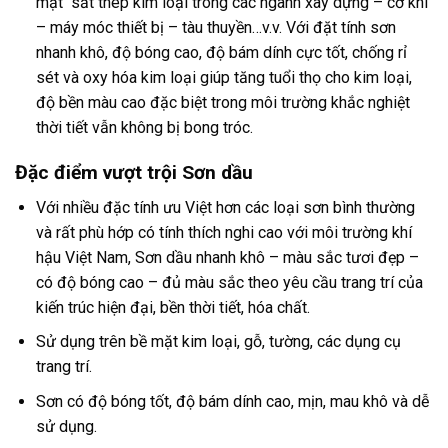
mặt sắt thép kim loại trong các ngành xây dựng – cơ khí
– máy móc thiết bị – tàu thuyền…v.v. Với đặt tính sơn
nhanh khô, độ bóng cao, độ bám dính cực tốt, chống rỉ
sét và oxy hóa kim loại giúp tăng tuổi thọ cho kim loại,
độ bền màu cao đặc biệt trong môi trường khắc nghiệt
thời tiết vẫn không bị bong tróc.
Đặc điểm vượt trội Sơn dầu
Với nhiều đặc tính ưu Việt hơn các loại sơn bình thường
và rất phù hớp có tính thích nghi cao với môi trường khí
hậu Việt Nam, Sơn dầu nhanh khô – màu sắc tươi đẹp –
có độ bóng cao – đủ màu sắc theo yêu cầu trang trí của
kiến trúc hiện đại, bền thời tiết, hóa chất.
Sử dụng trên bề mặt kim loại, gỗ, tường, các dụng cụ
trang trí.
Sơn có độ bóng tốt, độ bám dính cao, mịn, mau khô và dễ
sử dụng.