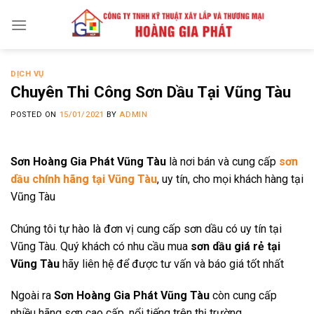
Skip
to
content
DỊCH VỤ
Chuyên Thi Công Sơn Dầu Tại Vũng Tàu
POSTED ON
15/01/2021
BY
ADMIN
Sơn Hoàng Gia Phát Vũng Tàu
là nơi bán và cung cấp
sơn
dầu chính hãng tại Vũng Tàu
, uy tín, cho mọi khách hàng tại
Vũng Tàu
Chúng tôi tự hào là đơn vị cung cấp sơn dầu có uy tín tại
Vũng Tàu. Quý khách có nhu cầu mua
sơn dầu giá rẻ tại
Vũng Tàu
hãy liên hệ để được tư vấn và báo giá tốt nhất
Ngoài ra
Sơn Hoàng Gia Phát Vũng Tàu
còn cung cấp
nhiều hãng sơn cao cấp, nổi tiếng trên thị trường.